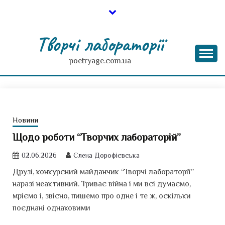
Skip
to
content
Творчі лабораторії
poetryage.com.ua
Новини
Щодо роботи “Творчих лабораторій”
02.06.2026
Єлена Дорофієвська
Друзі, конкурсний майданчик “Творчі лабораторії”
наразі неактивний. Триває війна і ми всі думаємо,
мріємо і, звісно, пишемо про одне і те ж, оскільки
поєднані однаковими