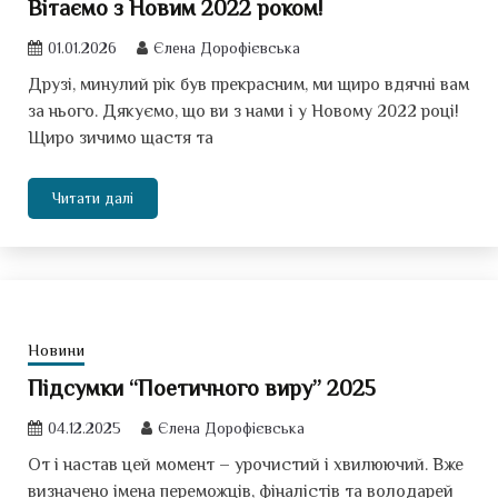
Вітаємо з Новим 2022 роком!
01.01.2026
Єлена Дорофієвська
Друзі, минулий рік був прекрасним, ми щиро вдячні вам
за нього. Дякуємо, що ви з нами і у Новому 2022 році!
Щиро зичимо щастя та
Читати далі
Новини
Підсумки “Поетичного виру” 2025
04.12.2025
Єлена Дорофієвська
От і настав цей момент – урочистий і хвилюючий. Вже
визначено імена переможців, фіналістів та володарей