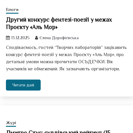
Блоги
Другий конкурс фентезі-поезії у межах
Проєкту «Аль Мор»
13.12.2025
Єлена Дорофієвська
Сподіваємось, гостей “Творчих лабораторій” зацікавить
конкурс фентезі-поезії у межах Проєкту «Аль Мор», про
детальні умови можна прочитати ОСЬДЕЧКИ. Вік
учасників не обмежений. Як зазначають організатори,
Читати далі
Журі
Дмитро Стус: суддівський рейтинг (15