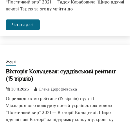
“Поетичний вир” 2021 — Тадея Карабовича. Щиро вдячні
панові Тадею за згоду увійти до
Читати далі
Журі
Вікторія Кольцевая: суддівський рейтинг
(15 віршів)
30.11.2025
Єлена Дорофієвська
Оприлюднюємо рейтинг (15 віршів) судді І
Міжнародного конкурсу поезій українською мовою
“Поетичний вир” 2021 — Вікторії Кольцевої. Щиро
вдячні пані Вікторії за підтримку конкурсу, кропітку