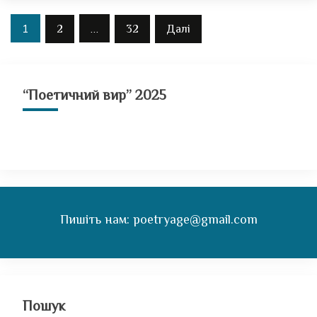
Навігація
1
…
2
32
Далі
записів
“Поетичний вир” 2025
Пишіть нам: poetryage@gmail.com
Пошук