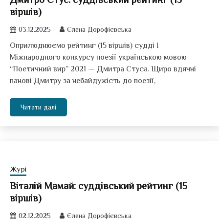
віршів)
03.12.2025
Єлена Дорофієвська
Оприлюднюємо рейтинг (15 віршів) судді І
Міжнародного конкурсу поезії українською мовою
“Поетичний вир” 2021 — Дмитра Стуса. Щиро вдячні
панові Дмитру за небайдужість до поезії,
Читати далі
Журі
Віталій Мамай: суддівський рейтинг (15
віршів)
02.12.2025
Єлена Дорофієвська