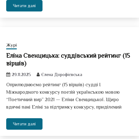
Читати далі
Журі
Еліна Свенцицька: суддівський рейтинг (15
віршів)
29.11.2025
Єлена Дорофієвська
Оприлюднюємо рейтинг (15 віршів) судді І
Міжнародного конкурсу поезій українською мовою
“Поетичний вир” 2021 — Еліни Свенцицької. Щиро
вдячні пані Еліні за підтримку конкурсу, приділений
Читати далі