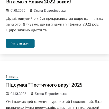
Вітаємо з Новим 2022 роком!
01.01.2026
Єлена Дорофієвська
Друзі, минулий рік був прекрасним, ми щиро вдячні вам
за нього. Дякуємо, що ви з нами і у Новому 2022 році!
Щиро зичимо щастя та
Читати далі
Новини
Підсумки “Поетичного виру” 2025
04.12.2025
Єлена Дорофієвська
От і настав цей момент – урочистий і хвилюючий. Вже
визначено імена переможців, фіналістів та володарей