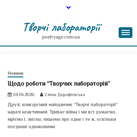
Skip
to
content
Творчі лабораторії
poetryage.com.ua
Новини
Щодо роботи “Творчих лабораторій”
02.06.2026
Єлена Дорофієвська
Друзі, конкурсний майданчик “Творчі лабораторії”
наразі неактивний. Триває війна і ми всі думаємо,
мріємо і, звісно, пишемо про одне і те ж, оскільки
поєднані однаковими