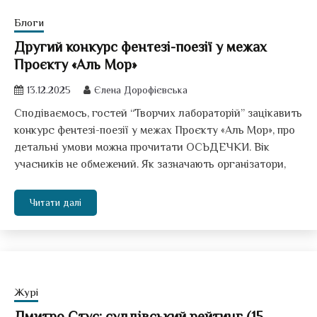
Блоги
Другий конкурс фентезі-поезії у межах
Проєкту «Аль Мор»
13.12.2025
Єлена Дорофієвська
Сподіваємось, гостей “Творчих лабораторій” зацікавить
конкурс фентезі-поезії у межах Проєкту «Аль Мор», про
детальні умови можна прочитати ОСЬДЕЧКИ. Вік
учасників не обмежений. Як зазначають організатори,
Читати далі
Журі
Дмитро Стус: суддівський рейтинг (15