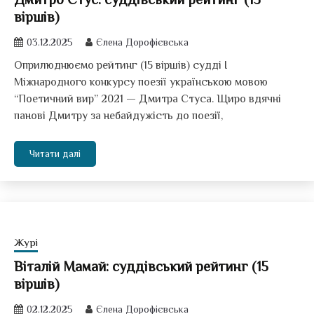
віршів)
03.12.2025
Єлена Дорофієвська
Оприлюднюємо рейтинг (15 віршів) судді І
Міжнародного конкурсу поезії українською мовою
“Поетичний вир” 2021 — Дмитра Стуса. Щиро вдячні
панові Дмитру за небайдужість до поезії,
Читати далі
Журі
Віталій Мамай: суддівський рейтинг (15
віршів)
02.12.2025
Єлена Дорофієвська