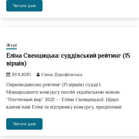
Читати далі
Журі
Еліна Свенцицька: суддівський рейтинг (15
віршів)
29.11.2025
Єлена Дорофієвська
Оприлюднюємо рейтинг (15 віршів) судді І
Міжнародного конкурсу поезій українською мовою
“Поетичний вир” 2021 — Еліни Свенцицької. Щиро
вдячні пані Еліні за підтримку конкурсу, приділений
Читати далі