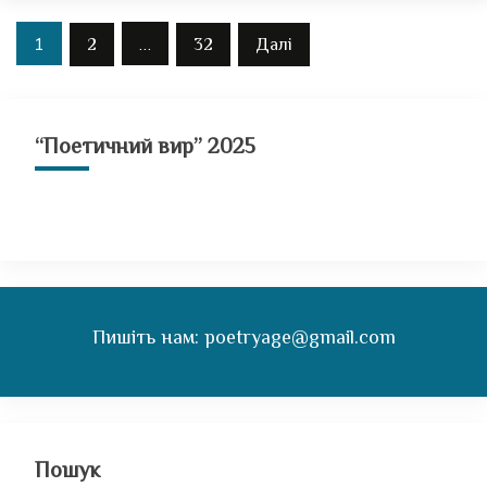
Навігація
1
…
2
32
Далі
записів
“Поетичний вир” 2025
Пишіть нам: poetryage@gmail.com
Пошук