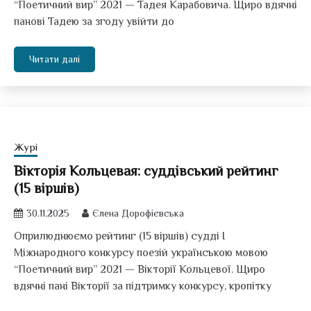
“Поетичний вир” 2021 — Тадея Карабовича. Щиро вдячні
панові Тадею за згоду увійти до
Читати далі
Журі
Вікторія Кольцевая: суддівський рейтинг
(15 віршів)
30.11.2025
Єлена Дорофієвська
Оприлюднюємо рейтинг (15 віршів) судді І
Міжнародного конкурсу поезій українською мовою
“Поетичний вир” 2021 — Вікторії Кольцевої. Щиро
вдячні пані Вікторії за підтримку конкурсу, кропітку